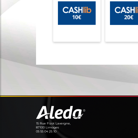
15 Rue Fizot Lavergne,
87100 Limoges
05 55 04 25 10