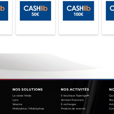
NOS SOLUTIONS
NOS ACTIVITÉS
NO
La caisse Aleda
E-boutique Topengo®
Qui
Lynx
Services financiers
Nou
Sésame
E-recharges
Act
Mobilyblue / Mobilyshop
Produits de revente
Con