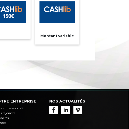
Montant variable
TRE ENTREPRISE
NOS ACTUALITÉS
 sommes-nous ?
s rejoindre
ualités
tact