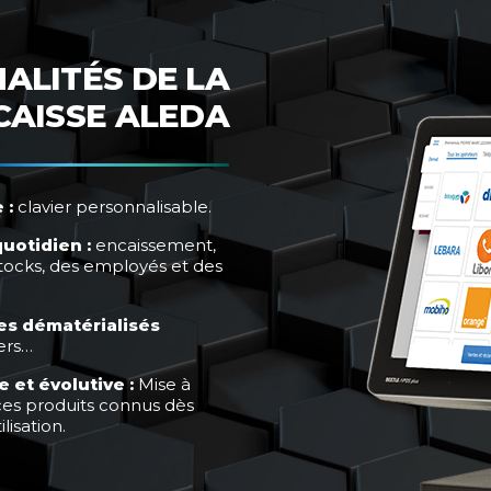
ALITÉS DE LA
CAISSE ALEDA
 :
clavier personnalisable.
quotidien :
encaissement,
 stocks, des employés
et des
ces dématérialisés
ers…
 et évolutive :
Mise à
es produits connus dès
lisation.