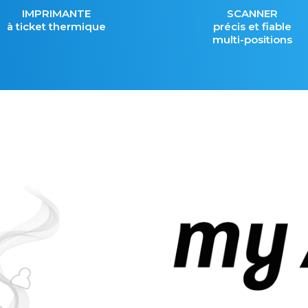
IMPRIMANTE
SCANNER
à ticket thermique
précis et fiable
multi-positions