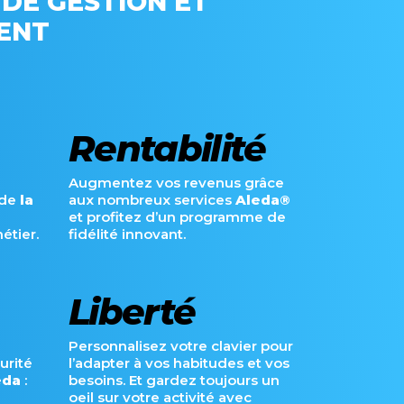
 DE GESTION ET
ENT
Rentabilité
Augmentez vos revenus grâce
e de
la
aux nombreux services
Aleda®
à
et profitez d’un programme de
étier.
fidélité innovant.
Liberté
Personnalisez votre clavier pour
urité
l’adapter à vos habitudes et vos
eda
:
besoins. Et gardez toujours un
oeil sur votre activité avec