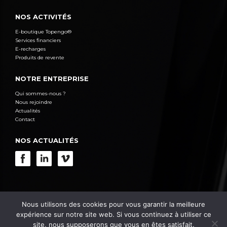
NOS ACTIVITÉS
E-boutique Topengo®
Services financiers
E-recharges
Produits de revente
NOTRE ENTREPRISE
Qui sommes-nous ?
Nous rejoindre
Actualités
Contact
NOS ACTUALITÉS
© 2021 Aleda, Tous droits réservés
Mentions légales
/
Politique de confidentialité
/
Accessibilité : Non
Nous utilisons des cookies pour vous garantir la meilleure
Conforme
expérience sur notre site web. Si vous continuez à utiliser ce
site, nous supposerons que vous en êtes satisfait.