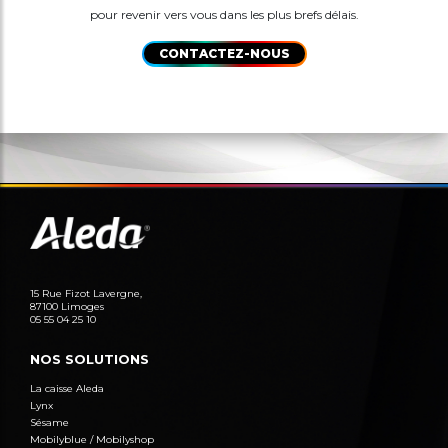
pour revenir vers vous dans les plus brefs délais.
CONTACTEZ-NOUS
15 Rue Fizot Lavergne,
87100 Limoges
05 55 04 25 10
NOS SOLUTIONS
La caisse Aleda
Lynx
Sésame
Mobilyblue / Mobilyshop