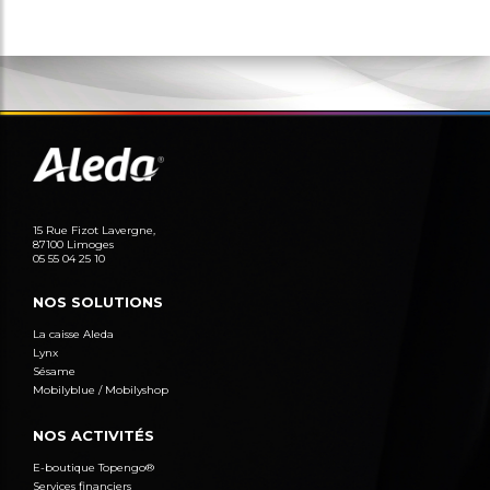
15 Rue Fizot Lavergne,
87100 Limoges
05 55 04 25 10
NOS SOLUTIONS
La caisse Aleda
Lynx
Sésame
Mobilyblue / Mobilyshop
NOS ACTIVITÉS
E-boutique Topengo®
Services financiers