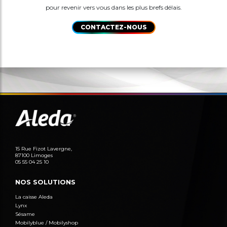
pour revenir vers vous dans les plus brefs délais.
CONTACTEZ-NOUS
15 Rue Fizot Lavergne,
87100 Limoges
05 55 04 25 10
NOS SOLUTIONS
La caisse Aleda
Lynx
Sésame
Mobilyblue / Mobilyshop