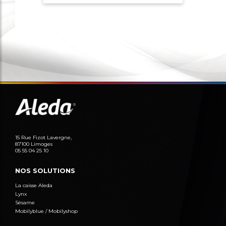
15 Rue Fizot Lavergne,
87100 Limoges
05 55 04 25 10
NOS SOLUTIONS
La caisse Aleda
Lynx
Sésame
Mobilyblue / Mobilyshop