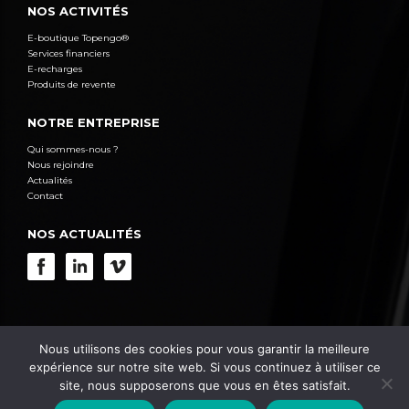
NOS ACTIVITÉS
E-boutique Topengo®
Services financiers
E-recharges
Produits de revente
NOTRE ENTREPRISE
Qui sommes-nous ?
Nous rejoindre
Actualités
Contact
NOS ACTUALITÉS
© 2021 Aleda, Tous droits réservés
Mentions légales
/
Politique de confidentialité
/
Accessibilité : Non
Nous utilisons des cookies pour vous garantir la meilleure
Conforme
expérience sur notre site web. Si vous continuez à utiliser ce
site, nous supposerons que vous en êtes satisfait.