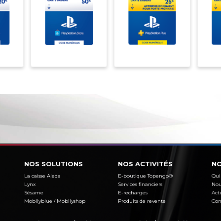
NOS SOLUTIONS
NOS ACTIVITÉS
NO
La caisse Aleda
E-boutique Topengo®
Qui
Lynx
Services financiers
Nou
Sésame
E-recharges
Act
Mobilyblue / Mobilyshop
Produits de revente
Con