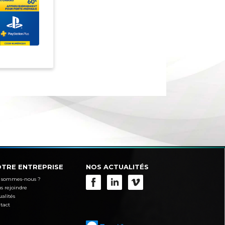
TRE ENTREPRISE
NOS ACTUALITÉS
 sommes-nous ?
s rejoindre
ualités
tact