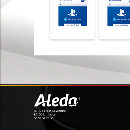
15 Rue Fizot Lavergne,
87100 Limoges
05 55 04 25 10