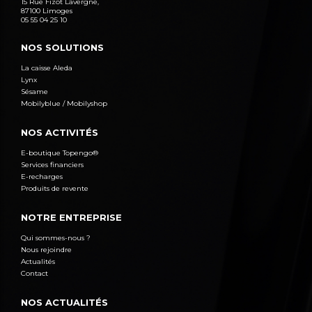
15 Rue Fizot Lavergne,
87100 Limoges
05 55 04 25 10
NOS SOLUTIONS
La caisse Aleda
Lynx
Sésame
Mobilyblue / Mobilyshop
NOS ACTIVITÉS
E-boutique Topengo®
Services financiers
E-recharges
Produits de revente
NOTRE ENTREPRISE
Qui sommes-nous ?
Nous rejoindre
Actualités
Contact
NOS ACTUALITÉS