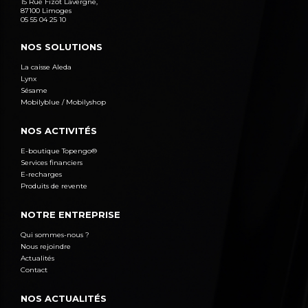
15 Rue Fizot Lavergne,
87100 Limoges
05 55 04 25 10
NOS SOLUTIONS
La caisse Aleda
Lynx
Sésame
Mobilyblue / Mobilyshop
NOS ACTIVITÉS
E-boutique Topengo®
Services financiers
E-recharges
Produits de revente
NOTRE ENTREPRISE
Qui sommes-nous ?
Nous rejoindre
Actualités
Contact
NOS ACTUALITÉS