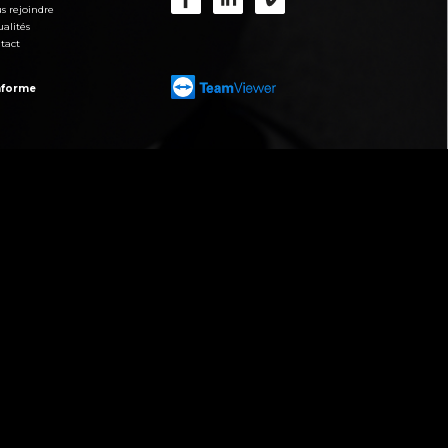
s rejoindre
ualités
tact
onforme